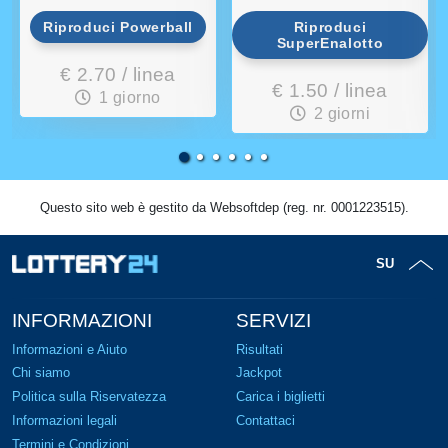
Riproduci Powerball
Riproduci
SuperEnalotto
€ 2.70 / linea
€ 1.50 / linea
1 giorno
2 giorni
Questo sito web è gestito da Websoftdep (reg. nr. 0001223515).
SU
INFORMAZIONI
SERVIZI
Informazioni e Aiuto
Risultati
Chi siamo
Jackpot
Politica sulla Riservatezza
Carica i biglietti
Informazioni legali
Contattaci
Termini e Condizioni