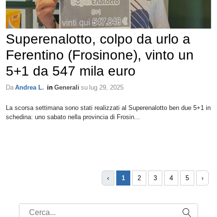
Superenalotto, colpo da urlo a
Ferentino (Frosinone), vinto un
5+1 da 547 mila euro
Da
Andrea L.
in
Generali
su
lug 29, 2025
La scorsa settimana sono stati realizzati al Superenalotto ben due 5+1 in
schedina: uno sabato nella provincia di Frosin...
‹
1
2
3
4
5
›