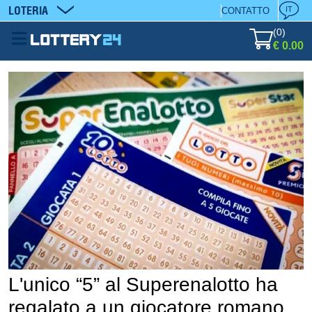
LOTERIA
IT
CONTATTO
(
0
)
€ 0.00
L'unico “5” al Superenalotto ha
regalato a un giocatore romano