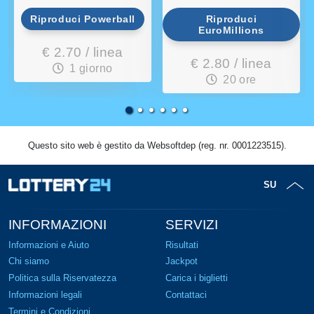
Riproduci Powerball
Riproduci
EuroMillions
€ 2.70 / linea
€ 2.80 / linea
1 giorno
20 ore
Questo sito web è gestito da Websoftdep (reg. nr. 0001223515).
SU
INFORMAZIONI
SERVIZI
Informazioni e Aiuto
Risultati
Chi siamo
Jackpot
Politica sulla Riservatezza
Carica i biglietti
Informazioni legali
Contattaci
Termini e Condizioni