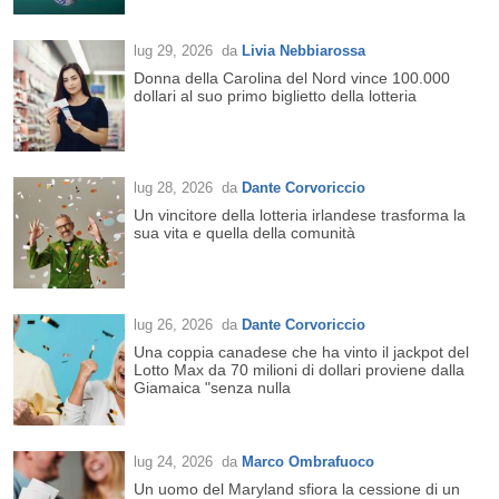
lug 29, 2026
da
Livia Nebbiarossa
Donna della Carolina del Nord vince 100.000
dollari al suo primo biglietto della lotteria
lug 28, 2026
da
Dante Corvoriccio
Un vincitore della lotteria irlandese trasforma la
sua vita e quella della comunità
lug 26, 2026
da
Dante Corvoriccio
Una coppia canadese che ha vinto il jackpot del
Lotto Max da 70 milioni di dollari proviene dalla
Giamaica "senza nulla
lug 24, 2026
da
Marco Ombrafuoco
Un uomo del Maryland sfiora la cessione di un