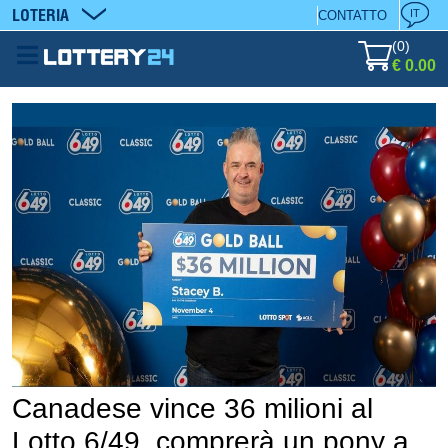
LOTERIA
IT
CONTATTO
(
0
)
€ 0.00
Canadese vince 36 milioni al
Lotto 6/49, comprerà un pony a