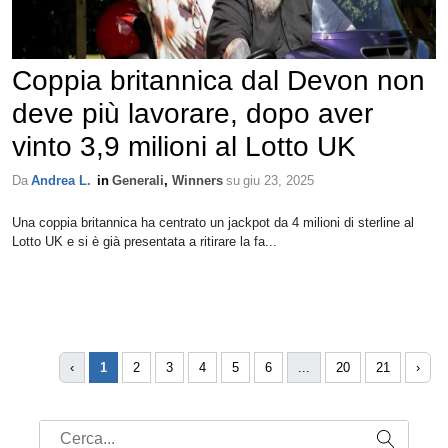
Coppia britannica dal Devon non
deve più lavorare, dopo aver
vinto 3,9 milioni al Lotto UK
Da
Andrea L.
in
Generali
,
Winners
su
giu 23, 2025
Una coppia britannica ha centrato un jackpot da 4 milioni di sterline al
Lotto UK e si è già presentata a ritirare la fa...
‹
1
2
3
4
5
6
...
20
21
›