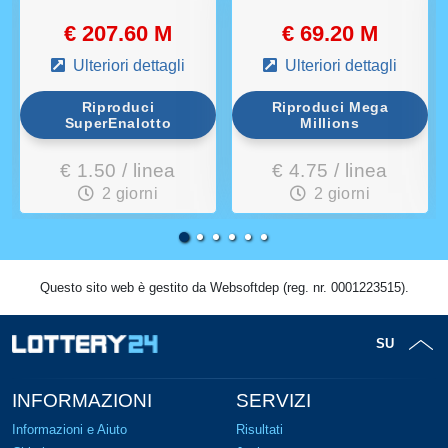
€ 207.60 M
€ 69.20 M
Ulteriori dettagli
Ulteriori dettagli
Riproduci
Riproduci Mega
SuperEnalotto
Millions
€ 1.50 / linea
€ 4.75 / linea
2 giorni
2 giorni
Questo sito web è gestito da Websoftdep (reg. nr. 0001223515).
SU
INFORMAZIONI
SERVIZI
Informazioni e Aiuto
Risultati