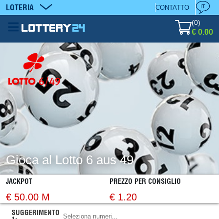
LOTERIA
IT
CONTATTO
(
0
)
€ 0.00
Gioca al Lotto 6 aus 49
JACKPOT
PREZZO PER CONSIGLIO
€ 50.00 M
€ 1.20
SUGGERIMENTO
Seleziona numeri...