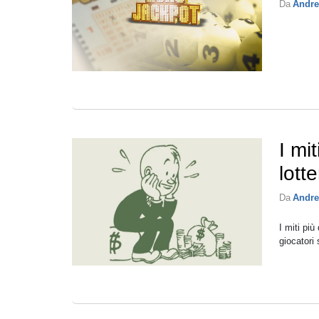
Da
Andre
I mi
lotte
Da
Andre
I miti più
giocatori 