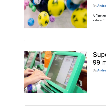
Da
Andre
A Firenze 
sabato 13
Supe
99 m
Da
Andre