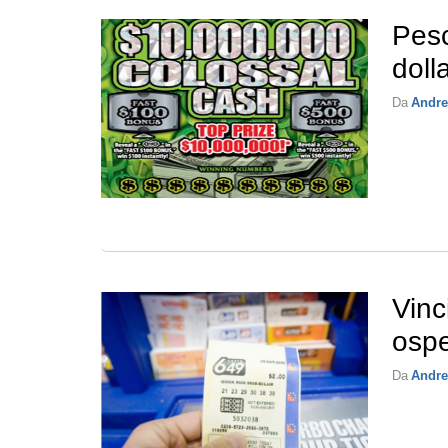
Pesc
dolla
Da
Andre
Vinc
ospe
Da
Andre