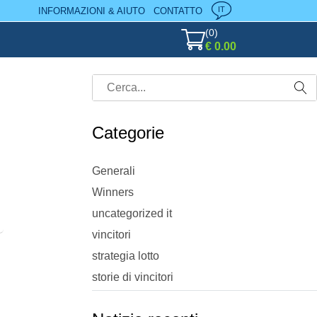
IT
INFORMAZIONI & AIUTO
CONTATTO
(
0
)
€ 0.00
Categorie
Generali
Winners
uncategorized it
vincitori
strategia lotto
storie di vincitori