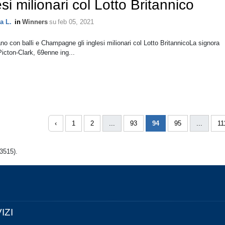
esi milionari col Lotto Britannico
a L.
in
Winners
su
feb 05, 2021
no con balli e Champagne gli inglesi milionari col Lotto BritannicoLa signora
icton-Clark, 69enne ing...
‹
1
2
...
93
94
95
...
11
3515).
IZI