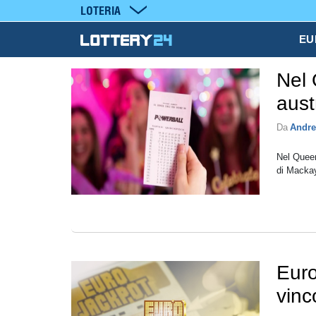
LOTERIA
EU
Nel 
aust
Da
Andre
Nel Queen
di Mackay
Euro
vinc