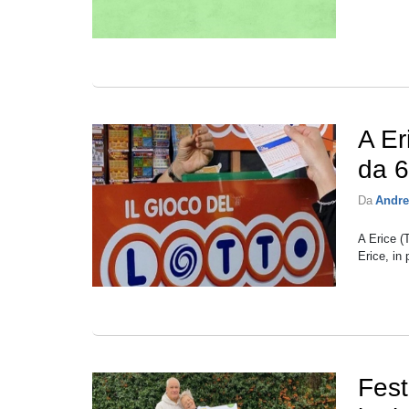
A Er
da 6
Da
Andre
A Erice (
Erice, in 
Fest