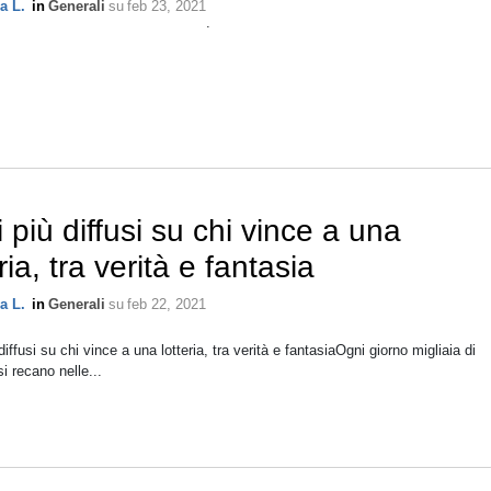
a L.
in
Generali
su
feb 23, 2021
.
ti più diffusi su chi vince a una
ria, tra verità e fantasia
a L.
in
Generali
su
feb 22, 2021
 diffusi su chi vince a una lotteria, tra verità e fantasiaOgni giorno migliaia di
si recano nelle...