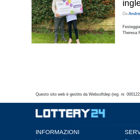
ingl
Da
Andre
Festeggia
Theresa P
Questo sito web è gestito da Websoftdep (reg. nr. 000122
INFORMAZIONI
SERV