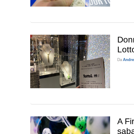
Donn
Lott
Da
Andre
A Fi
saba