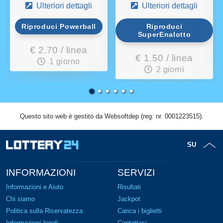
Ulteriori dettagli
Ulteriori dettagli
Riproduci Powerball
Riproduci
SuperEnalotto
€ 2.70 / linea
€ 1.50 / linea
1 giorno
2 giorni
Questo sito web è gestito da Websoftdep (reg. nr. 0001223515).
SU
INFORMAZIONI
SERVIZI
Informazioni e Aiuto
Risultati
Chi siamo
Jackpot
Politica sulla Riservatezza
Carica i biglietti
Informazioni legali
Contattaci