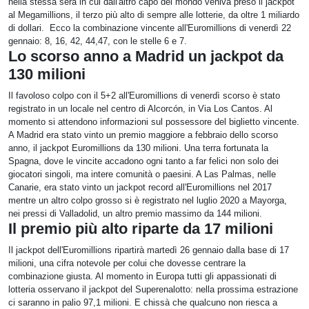
nella stessa sera in cui dall'altro capo del mondo veniva preso il jackpot
al Megamillions, il terzo più alto di sempre alle lotterie, da oltre 1 miliardo
di dollari. Ecco la combinazione vincente all'Euromillions di venerdì 22
gennaio: 8, 16, 42, 44,47, con le stelle 6 e 7.
Lo scorso anno a Madrid un jackpot da
130 milioni
Il favoloso colpo con il 5+2 all'Euromillions di venerdì scorso è stato
registrato in un locale nel centro di Alcorcón, in Via Los Cantos. Al
momento si attendono informazioni sul possessore del biglietto vincente.
A Madrid era stato vinto un premio maggiore a febbraio dello scorso
anno, il jackpot Euromillions da 130 milioni. Una terra fortunata la
Spagna, dove le vincite accadono ogni tanto a far felici non solo dei
giocatori singoli, ma intere comunità o paesini. A Las Palmas, nelle
Canarie, era stato vinto un jackpot record all'Euromillions nel 2017
mentre un altro colpo grosso si è registrato nel luglio 2020 a Mayorga,
nei pressi di Valladolid, un altro premio massimo da 144 milioni.
Il premio più alto riparte da 17 milioni
Il jackpot dell'Euromillions ripartirà martedì 26 gennaio dalla base di 17
milioni, una cifra notevole per colui che dovesse centrare la
combinazione giusta. Al momento in Europa tutti gli appassionati di
lotteria osservano il jackpot del Superenalotto: nella prossima estrazione
ci saranno in palio 97,1 milioni. E chissà che qualcuno non riesca a