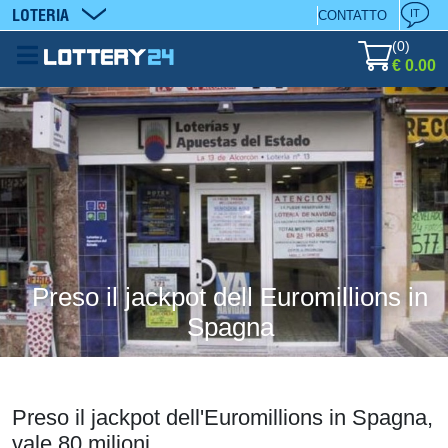
LOTERIA
IT
CONTATTO
(
0
)
€ 0.00
Preso il jackpot dell Euromillions in
Spagna
Preso il jackpot dell'Euromillions in Spagna,
vale 80 milioni