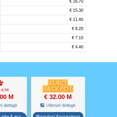
€ 16.70
€ 15.30
€ 11.40
€ 8.20
€ 7.10
€ 4.40
.00 M
€ 32.00 M
€ 12
ri dettagli
Ulteriori dettagli
Ulterio
Lotto 6 aus
Riproduci Eurojackpot
Riproduci