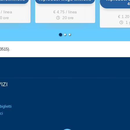
4
 / linea
€ 4.75 / linea
€ 1.20 
0 ore
20 ore
1 
3515).
IZI
biglietti
ci