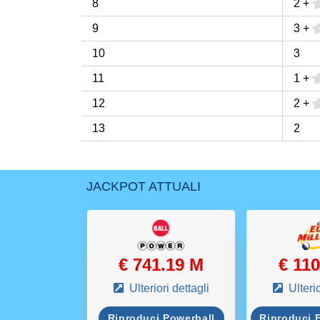
8
2
+
9
3
+
10
3
11
1
+
12
2
+
13
2
JACKPOT ATTUALI
rrivo
€ 741.19 M
€ 11
ri dettagli
Ulteriori dettagli
Ulterio
La Primitiva
Riproduci Powerball
Riproduci 