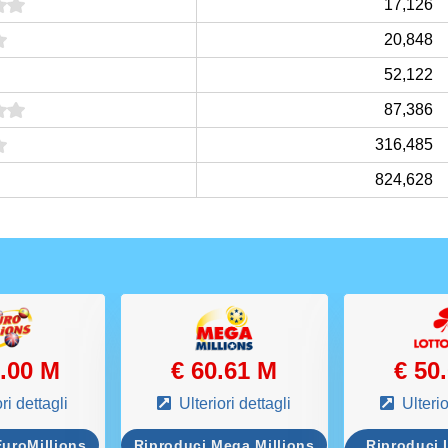
17,126
20,848
52,122
87,386
316,485
824,628
0.00 M
€ 60.61 M
€ 50
ri dettagli
Ulteriori dettagli
Ulterio
EuroMillions
Riproduci Mega Millions
Riproduci 