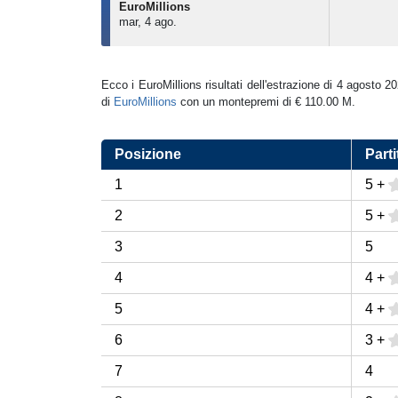
EuroMillions
mar, 4 ago.
Ecco i EuroMillions risultati dell'estrazione di 4 agosto 2
di
EuroMillions
con un montepremi di € 110.00 M.
Posizione
Parti
1
5
+
2
5
+
3
5
4
4
+
5
4
+
6
3
+
7
4