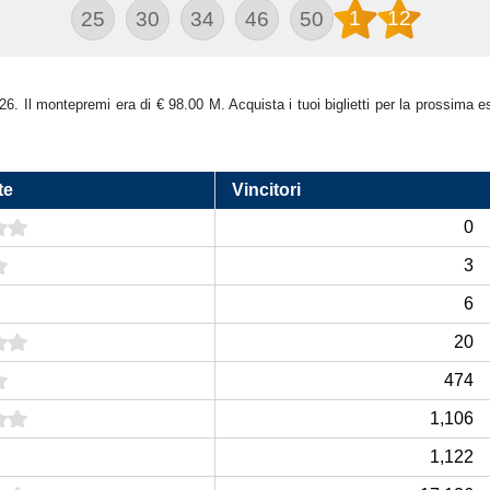
1
12
25
30
34
46
50
026. Il montepremi era di € 98.00 M. Acquista i tuoi biglietti per la prossima e
te
Vincitori
0
3
6
20
474
1,106
1,122