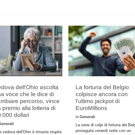
dova dell'Ohio ascolta
La fortuna del Belgio
a voce che le dice di
colpisce ancora con
mbiare percorso, vince
l'ultimo jackpot di
 premio alla lotteria di
EuroMillions
.000 dollari
in
Generali
Generali
La serie di colpi di fortuna del Bel
proseguita venerdì notte con un
 vedova dell'Ohio è rimasta stupita