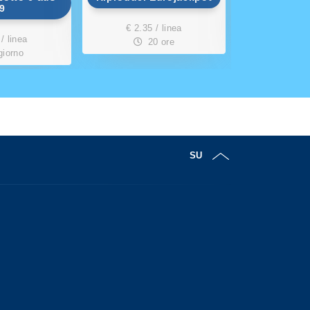
9
€ 2.35 / linea
€ 1.90 
/ linea
20 ore
2 g
giorno
SU