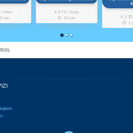
4
 / linea
€ 4.75 / linea
€ 1.20 
0 ore
20 ore
1 
3515).
IZI
biglietti
ci