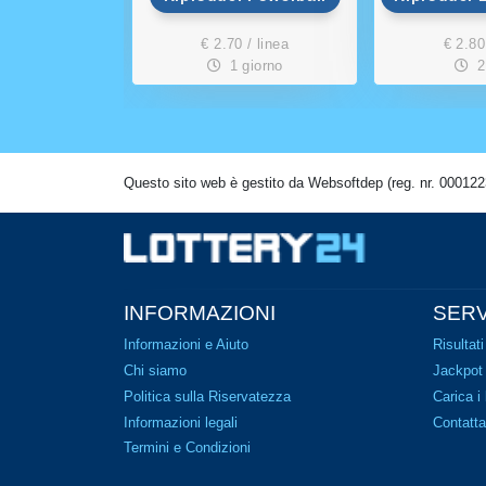
 / linea
€ 2.70 / linea
€ 2.80
giorno
1 giorno
2
Questo sito web è gestito da Websoftdep (reg. nr. 000122
INFORMAZIONI
SERV
Informazioni e Aiuto
Risultati
Chi siamo
Jackpot
Politica sulla Riservatezza
Carica i 
Informazioni legali
Contatta
Termini e Condizioni