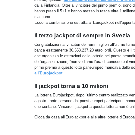
dalla Finlandia. Oltre al vincitore del primo premio, sono d
hanno preso il 5+1 e hanno messo in tasca oltre 1 milione
ciascuno.
Ecco la combinazione estratta all'Eurojackpot nell'appunt
Il terzo jackpot di sempre in Svezia
Congratulazioni ai vincitori dei remi migliori all'ultimo tur
banca esattamente 36.553.237,20 euro lordi. Questo è il t
che organizza le estrazioni della lotteria nel paese scandin
dell'organizzazione, “non vediamo l'ora di conoscere il vin
primo premio a questo lotto paneuropeo mancava dallo 
all'Eurojackpot.
Il jackpot torna a 10 milioni
La lotteria Eurojackpot, dopo l'ultimo centro realizzato ven
agosto: tante persone dai paesi europei partecipanti hanno
che contano. Vincere il jackpot a questa lotteria non è u
Gioca da casa all'Eurojackpot e alle altre lotterie d'Europ