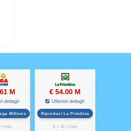
.61 M
€ 54.00 M
€ 50
ri dettagli
Ulteriori dettagli
Ulterio
ega Millions
Riproduci La Primitiva
Riproduci 
4
/ linea
€ 1.35 / linea