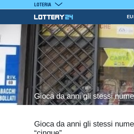
LOTERIA
EU
Gioca da anni gli stessi numer
Gioca da anni gli stessi numer
“cinque”