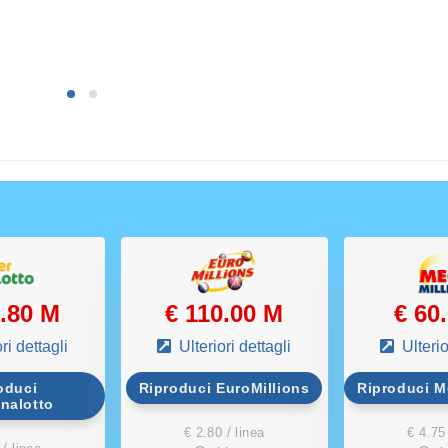
5.80 M
€ 110.00 M
€ 60
ri dettagli
Ulteriori dettagli
Ulterio
oduci
Riproduci EuroMillions
Riproduci M
nalotto
€ 2.80 / linea
€ 4.75 