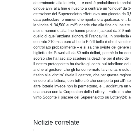
determinante alla lotteria, ... e così è probabilmente anda
cinque anni alla fine è riuscito a centrare un “cinque” da 3
estrazione del Superenalotto effettuava una giocata da 3,
data particolare, o numeri che riportano a qualcosa, e... f
la vincita di 34,500 euro!Succede che alla fine chi insiste l
stessi numeri e alla fine hanno preso il jackpot da 2,9 mil
quello di quell'anziana signora di Francavilla, in provinci
centrato 210 mila euro al Lotto Più!Il bello è che il vinci
controllato probabilmente – e si sa che sviste del genere 
biglietto del Powerball da 30 mila dollari, perchè lo ha c
scorso che ha lasciato scadere la deadline per il ritiro de
il nostro protagonista ha rivolto gli occhi sul tabellone de
anche al gestore, che gli ha confermato la vincita, e solo
risalto alla vincita” rivela il gestore, che per questa ragi
vincere alla lotteria, con tutto ciò che comporta poi all'i
altre lotterie invece non lo permettono, e... addirittura 
una causa con la Corporation della Lottery…Fatto sta che
vinto.Scoprite il piacere del Superenalotto su Lottery24: 
Notizie correlate