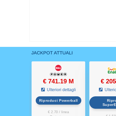
JACKPOT ATTUALI
.10 M
€ 741.19 M
€ 20
ri dettagli
Ulteriori dettagli
Ulterio
i Bonoloto
Riproduci Powerball
Ripr
SuperE
 / linea
€ 2.70 / linea