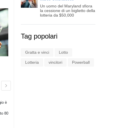
Un uomo del Maryland sfiora
la cessione di un biglietto della
lotteria da $50,000
Tag popolari
Gratta e vinci
Lotto
Lotteria
vincitori
Powerball
Dietro le Quinte di
EuroMillions: Come Si
Forma il Jackpot da
Sogno
in
Generali
gio è
Scopri come si accumula il jackpot di
EuroMillions e le storie dei fortunati
ato 80
vincitori in Italia.