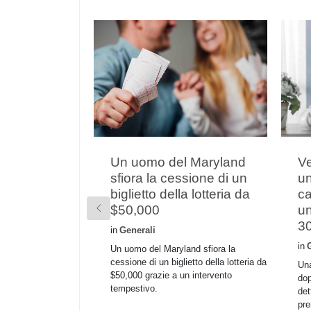
Un uomo del Maryland
Ve
sfiora la cessione di un
un
biglietto della lotteria da
ca
$50,000
un
30
in
Generali
in
Un uomo del Maryland sfiora la
cessione di un biglietto della lotteria da
Una
$50,000 grazie a un intervento
dop
tempestivo.
det
pre