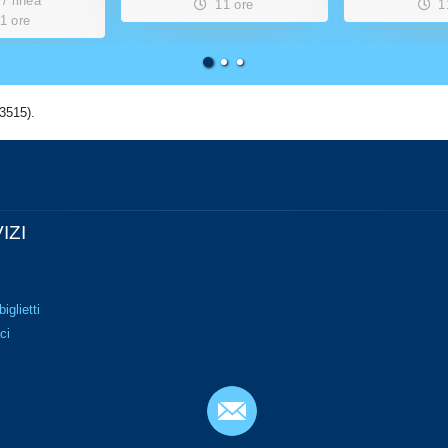
 / linea
11 ore
1
1 ore
3515).
IZI
biglietti
ci