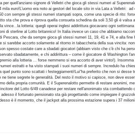
ta per quell'anziano signore di Velletri che gioca gli stessi numeri al Superenal
4 mila euro!L'uomo era noto ai gestori del locale sito in via Lata a Velletri: ad 
50 con sempre gli stessi numeri stampati sopra, come una specie di rito: fors
atto sta che prova e riprova quella consueta schedina da soli 3,50 gli è valsa al
a vince...la lotteria: quegli operai inglesi addirittura giocavano ogni settimana 
ioni di sterline al Lotto britannico! In Italia invece un caso che abbiamo raccon
a di Pescara, che da sempre gioca gli stessi numeri 11, 19, 41 e 74, e alla fine 
tore si sarebbe accorto solamente al ritorno in tabaccheria della sua vincita: no
son spesso costate care a sbadati giocatori (abbiam visto che c'è chi ha perso
onservato sbadatamente, e chi addirittura – come il giocatore di Washington l'a
l premio alla lotteria … forse nemmeno si era accorto di aver vinto!). Insomma a
i numeri estratti e ha visto stampati i suoi numeri di sempre. Incredulo ha chie
 a quel punto sono scattati i festeggiamenti!Lui“ha preferito che non si desse 
one ne tiene segrete le generalità. Del resto il motivo si capisce, non deve esser
nterno della propria comunità. E il Superenalotto permette di restare anonimi, me
un vincitore del Lotto 6/49 canadese per restare nell'anonimato sta combattendo
 adesso il fortunato pensionato sta già progettando come impiegare il gruzzol
adesso è il momento, che il jackpot alla prossima estazione supera i 37 milioni