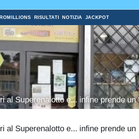
ROMILLIONS
RISULTATI
NOTIZIA
JACKPOT
i al Superenalotto e... infine prende un
i al Superenalotto e... infine prende un