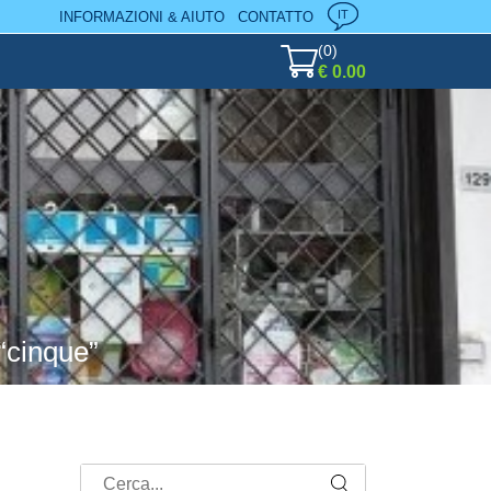
IT
INFORMAZIONI & AIUTO
CONTATTO
(
0
)
€ 0.00
 “cinque”