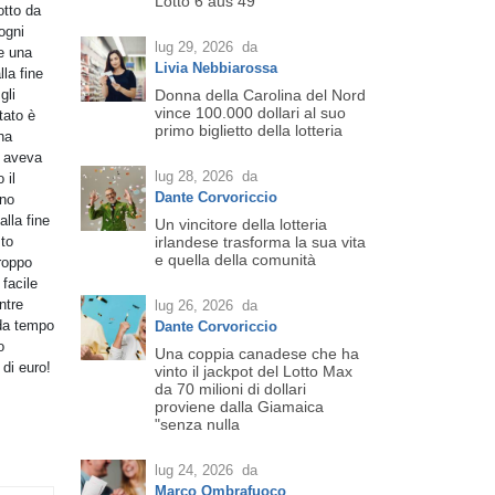
Lotto 6 aus 49
otto da
ogni
lug 29, 2026
da
e una
Livia Nebbiarossa
la fine
gli
Donna della Carolina del Nord
vince 100.000 dollari al suo
tato è
primo biglietto della lotteria
ha
n aveva
lug 28, 2026
da
 il
Dante Corvoriccio
nno
lla fine
Un vincitore della lotteria
sto
irlandese trasforma la sua vita
e quella della comunità
troppo
 facile
ntre
lug 26, 2026
da
 da tempo
Dante Corvoriccio
o
Una coppia canadese che ha
 di euro!
vinto il jackpot del Lotto Max
da 70 milioni di dollari
proviene dalla Giamaica
"senza nulla
lug 24, 2026
da
Marco Ombrafuoco