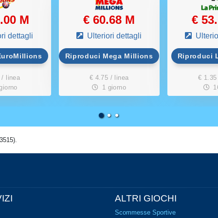
0.00 M
€ 60.68 M
€ 53
ri dettagli
Ulteriori dettagli
Ulterio
EuroMillions
Riproduci Mega Millions
Riproduci L
 / linea
€ 4.75 / linea
€ 1.35 
giorno
1 giorno
1
3515).
IZI
ALTRI GIOCHI
Scommesse Sportive