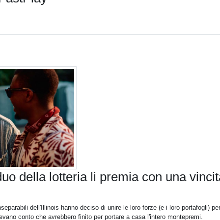
uo della lotteria li premia con una vincit
eparabili dell'Illinois hanno deciso di unire le loro forze (e i loro portafogli) pe
vano conto che avrebbero finito per portare a casa l'intero montepremi.