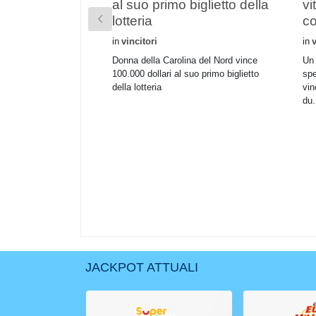
al suo primo biglietto della
vi
lotteria
c
in
vincitori
in
v
Donna della Carolina del Nord vince
Un 
100.000 dollari al suo primo biglietto
spe
della lotteria
vin
du.
JACKPOT ATTUALI