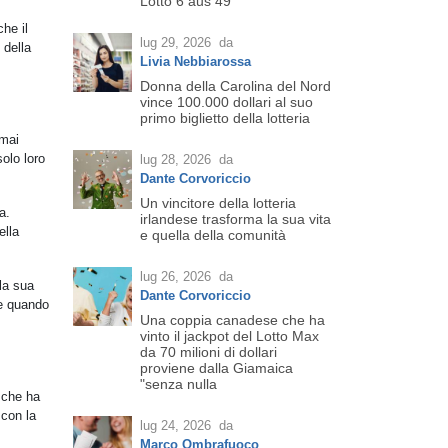
Lotto 6 aus 49
he il
lug 29, 2026
da
 della
Livia Nebbiarossa
Donna della Carolina del Nord
vince 100.000 dollari al suo
primo biglietto della lotteria
 mai
olo loro
lug 28, 2026
da
Dante Corvoriccio
Un vincitore della lotteria
a.
irlandese trasforma la sua vita
ella
e quella della comunità
lug 26, 2026
da
la sua
Dante Corvoriccio
te quando
Una coppia canadese che ha
vinto il jackpot del Lotto Max
da 70 milioni di dollari
proviene dalla Giamaica
"senza nulla
, che ha
 con la
lug 24, 2026
da
Marco Ombrafuoco