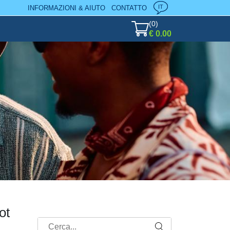
IT
INFORMAZIONI & AIUTO
CONTATTO
(
0
)
€ 0.00
ot