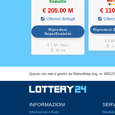
rrivo
€ 205.00 M
€ 11
ri dettagli
Ulteriori dettagli
Ulterio
 Powerball
Riproduci
Riproduci 
SuperEnalotto
 / linea
€ 2.80
€ 1.50 / linea
giorni
1 
16 ore
Questo sito web è gestito da Websoftdep (reg. nr. 000122
INFORMAZIONI
SERV
Informazioni e Aiuto
Risultati