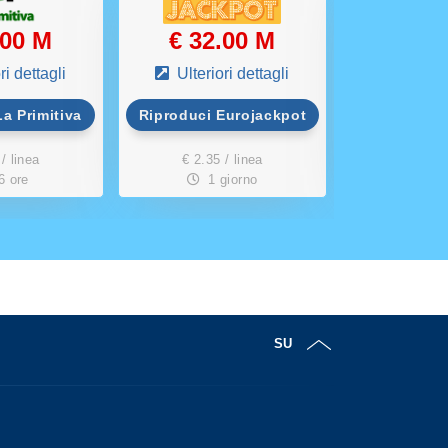
.00 M
€ 32.00 M
€ 12
ri dettagli
Ulteriori dettagli
Ulterio
a Primitiva
Riproduci Eurojackpot
Riproduci
/ linea
€ 2.35 / linea
€ 1.90 
6 ore
1 giorno
3 g
SU