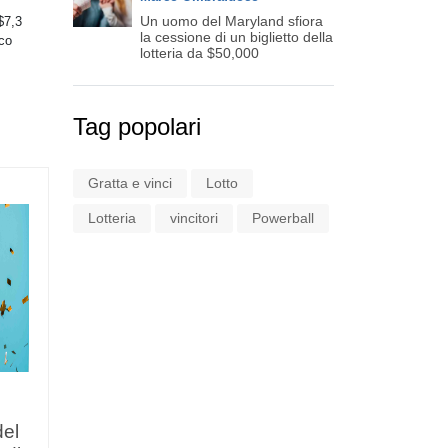
Un uomo del Maryland sfiora
 $7,3
la cessione di un biglietto della
oco
lotteria da $50,000
Tag popolari
Gratta e vinci
Lotto
Lotteria
vincitori
Powerball
Il vincitore del jackpot
del
Powerball da 1,8 miliardi è