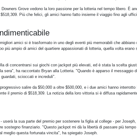
Downers Grove vedono la loro passione per la lotteria nel tempo libero. È anc
18,309. Più che felici, gli amici hanno fatto insieme il viaggio fino agli uffici
indimenticabile
 migliori amici si è trasformato in uno degli eventi più memorabili che abbiano
 più ampio di amici del quartiere appassionati di lotteria, quella volta erano s
 di concentrarsi sui giochi con jackpot più elevati, ed è stata la scelta giust
lla sera", ha raccontato Bryan alla Lotteria. "Quando è apparso il messaggio d
 guardati, scioccati e increduli".
progressivo salire da $50,000 a oltre $500,000, e i due amici hanno interrotto 
nte il premio di $518,309. La notizia della loro vittoria si è diffusa rapidamen
 - userà la sua parte del premio per sostenere la figlia al college - per Joseph
ore sostegno finanziario. "Questo jackpot mi dà la libertà di passare più tempo
e al meglio questa fortunata vincita", ha spiegato Joseph.