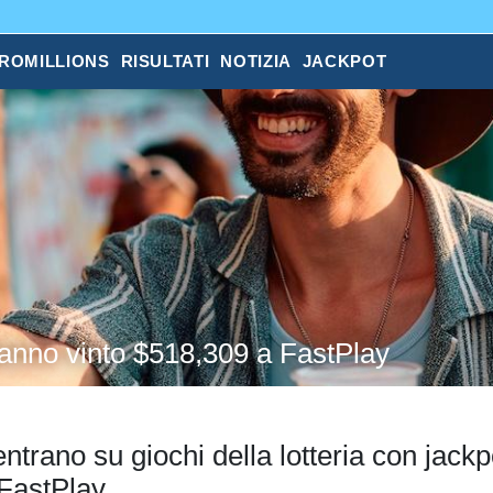
ROMILLIONS
RISULTATI
NOTIZIA
JACKPOT
hanno vinto $518,309 a FastPlay
entrano su giochi della lotteria con jackp
 FastPlay