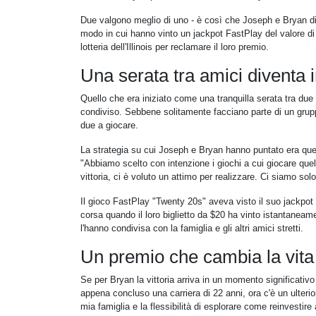
Due valgono meglio di uno - è così che Joseph e Bryan di 
modo in cui hanno vinto un jackpot FastPlay del valore di $5
lotteria dell'Illinois per reclamare il loro premio.
Una serata tra amici diventa 
Quello che era iniziato come una tranquilla serata tra due
condiviso. Sebbene solitamente facciano parte di un gruppo
due a giocare.
La strategia su cui Joseph e Bryan hanno puntato era quella
"Abbiamo scelto con intenzione i giochi a cui giocare que
vittoria, ci è voluto un attimo per realizzare. Ci siamo solo
Il gioco FastPlay "Twenty 20s" aveva visto il suo jackpot 
corsa quando il loro biglietto da $20 ha vinto istantaneame
l'hanno condivisa con la famiglia e gli altri amici stretti.
Un premio che cambia la vita
Se per Bryan la vittoria arriva in un momento significativo
appena concluso una carriera di 22 anni, ora c'è un ulteri
mia famiglia e la flessibilità di esplorare come reinvestir