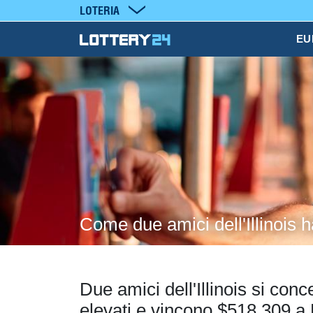
LOTERIA
EU
Come due amici dell'Illinois 
Due amici dell'Illinois si conc
elevati e vincono $518,309 a