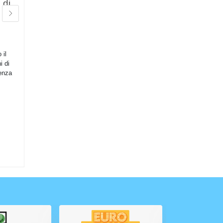
 di
rivelato come il fratello di
un sindaco dell'Arkansas
in
vincitori
Il vincitore del jackpot Powerball da
1,8 miliardi è stato rivelato come il
 il
fratello del sindaco di North Little
i di
Rock, A...
senza