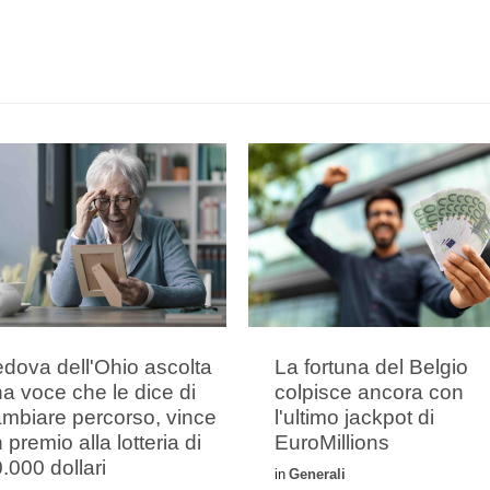
dova dell'Ohio ascolta
La fortuna del Belgio
a voce che le dice di
colpisce ancora con
mbiare percorso, vince
l'ultimo jackpot di
 premio alla lotteria di
EuroMillions
.000 dollari
in
Generali