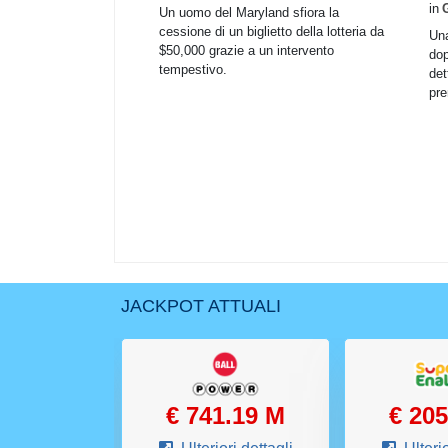
in
Un uomo del Maryland sfiora la
cessione di un biglietto della lotteria da
Una
$50,000 grazie a un intervento
dop
tempestivo.
det
pre
JACKPOT ATTUALI
.70 M
€ 741.19 M
€ 20