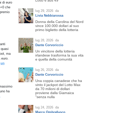
Lotto 6 aus 49
i di euro
 5+0 che
lug 29, 2026
da
 premio
Livia Nebbiarossa
Donna della Carolina del Nord
vince 100.000 dollari al suo
primo biglietto della lotteria
lug 28, 2026
da
anti
Dante Corvoriccio
 quasi
Un vincitore della lotteria
kpot, ma
irlandese trasforma la sua vita
 euro.
e quella della comunità
ò
un
lug 26, 2026
da
Dante Corvoriccio
Una coppia canadese che ha
vinto il jackpot del Lotto Max
o massimo
da 70 milioni di dollari
cuno ha
proviene dalla Giamaica
1
"senza nulla
lug 24, 2026
da
Marco Ombrafuoco