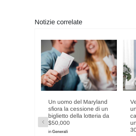
Notizie correlate
Un uomo del Maryland
Ve
sfiora la cessione di un
un
biglietto della lotteria da
ca
$50,000
un
30
in
Generali