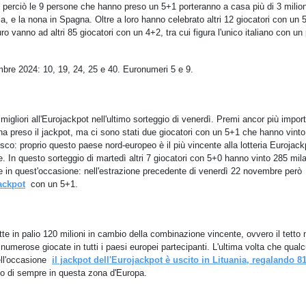
 perciò le 9 persone che hanno preso un 5+1 porteranno a casa più di 3 milion
, e la nona in Spagna. Oltre a loro hanno celebrato altri 12 giocatori con un
o vanno ad altri 85 giocatori con un 4+2, tra cui figura l'unico italiano con un
mbre 2024: 10, 19, 24, 25 e 40. Euronumeri 5 e 9.
migliori all'Eurojackpot nell'ultimo sorteggio di venerdì. Premi ancor più import
a preso il jackpot, ma ci sono stati due giocatori con un 5+1 che hanno vinto
esco: proprio questo paese nord-europeo è il più vincente alla lotteria Eurojac
e. In questo sorteggio di martedì altri 7 giocatori con 5+0 hanno vinto 285 mila
pure in quest'occasione: nell'estrazione precedente di venerdì 22 novembre per
ackpot
con un 5+1.
tte in palio 120 milioni in cambio della combinazione vincente, ovvero il tett
numerose giocate in tutti i paesi europei partecipanti. L'ultima volta che qual
uell'occasione
il jackpot dell'Eurojackpot è uscito in Lituania, regalando 8
cco di sempre in questa zona d'Europa.