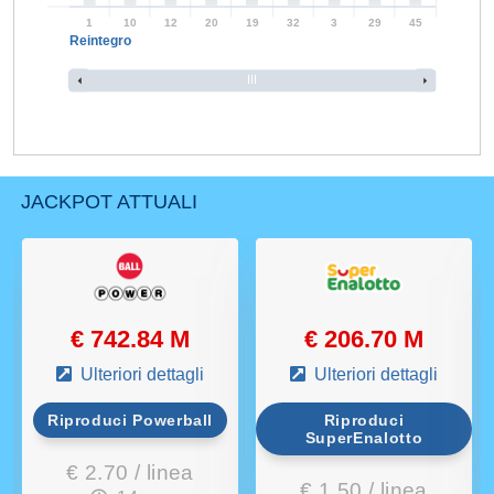
1
10
12
20
19
32
3
29
45
Reintegro
JACKPOT ATTUALI
€ 742.84 M
€ 206.70 M
Ulteriori dettagli
Ulteriori dettagli
Riproduci Powerball
Riproduci
SuperEnalotto
€ 2.70 / linea
€ 1.50 / linea