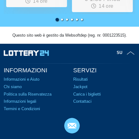
14 ore
14 ore
Questo sito web è gestito da Websoftdep (reg. nr. 0001223515).
SU
INFORMAZIONI
SERVIZI
Informazioni e Aiuto
Risultati
Chi siamo
Jackpot
Politica sulla Riservatezza
Carica i biglietti
Informazioni legali
Contattaci
Termini e Condizioni