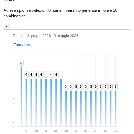
Ad esempio, se selezioni 8 numeri, verranno generate in totale 28
combinazioni.
Dati di: 13 giugno 2026 - 9 maggio 2026
Frequenza
6
5
5
4
4
4
4
4
4
4
4
4
4
4
4
4
4
4
4
4
3
3
3
3
3
3
3
3
3
3
3
3
3
3
3
3
3
3
3
3
3
3
2
0
9
30
4
46
39
3
45
48
40
21