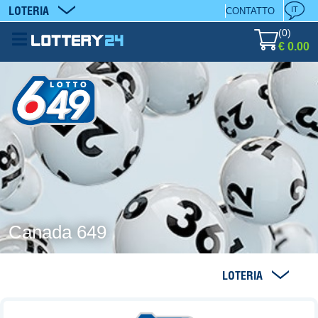
LOTERIA
IT
CONTATTO
(
0
)
€ 0.00
Canada 649
LOTERIA